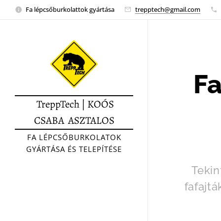
Fa lépcsőburkolattok gyártása
trepptech@gmail.com
Fa
TreppTech | KOÓS
CSABA ASZTALOS
FA LÉPCSŐBURKOLATOK
GYÁRTÁSA ÉS TELEPÍTÉSE
Tekin
fafajt