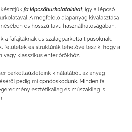
készítjük
fa lépcsőburkolatainkat
, így a lépcső
rkolatával. A megfelelő alapanyag kiválasztása
elenésében és hosszú távú használhatóságában.
k a fafajtáknak és szalagparketta típusoknak,
, felületek és struktúrák lehetővé teszik, hogy a
n vagy klasszikus enteriőrökhöz.
er parkettaüzleteink kínálatából, az anyag
téséről pedig mi gondoskodunk. Minden fa
égeredmény esztétikailag és műszakilag is
n.