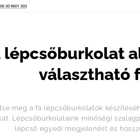
06 30 9601 303
 lépcsőburkolat 
választható 
tse meg a fa lépcsőburkolatok készítésé
ákat. Lépcsőburkolataink minőségi szalag
lépcső egyedi megjelenést és hosszú