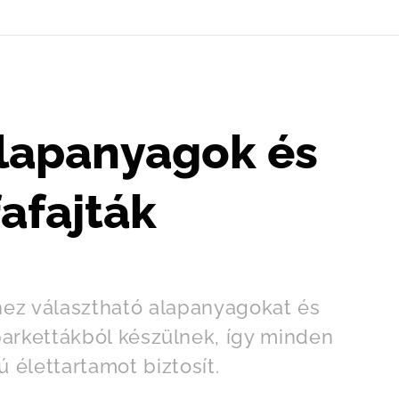
alapanyagok és
fafajták
hez választható alapanyagokat és
parkettákból készülnek, így minden
 élettartamot biztosít.