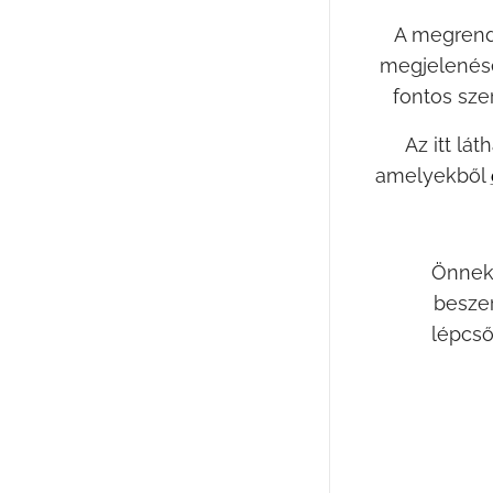
A megrende
megjelenése
fontos sze
Az itt lá
amelyekből
Önnek 
beszer
lépcső