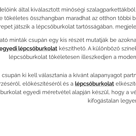
lőink által kiválasztott minőségi szalagparkettákból 
 tökéletes összhangban maradhat az otthon többi bu
repet játszik a lépcsőburkolat tartósságában, megj
tható minták csupán egy kis részét mutatják be azokna
egyedi lépcsőburkolat
készíthető. A különböző színek
lépcsőburkolat tökéletesen illeszkedjen a moder
csupán ki kell választania a kívánt alapanyagot partn
zéséről, előkészítéséről és a
lépcsőburkolat
elkészí
burkolat egyedi méretvétel alapján készül, hogy a v
kifogástalan legye