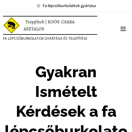
Fa lépcsőburkolattok gyártása
TreppTech | KOÓS CSABA
ASZTALOS
FA LÉPCSŐBURKOLATOK GYÁRTÁSA ÉS TELEPÍTÉSE
Gyakran
Ismételt
Kérdések a fa
lépcsőburkolato